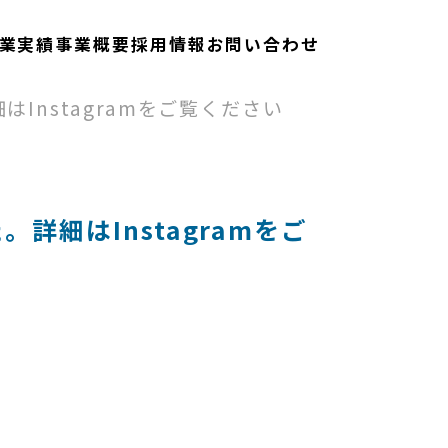
業実績
事業概要
採用情報
お問い合わせ
らせ
nstagramをご覧ください
細はInstagramをご